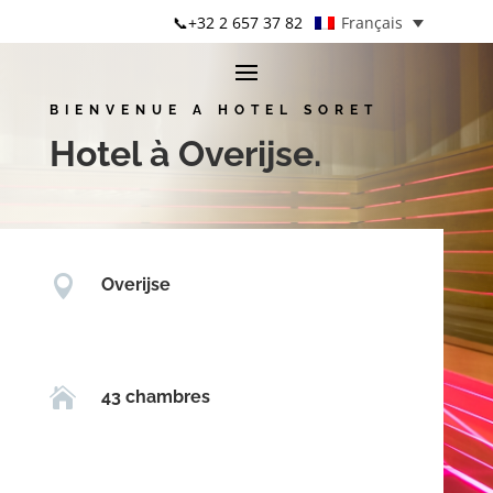
📞+32 2 657 37 82
Français
BIENVENUE A HOTEL SORET
Hotel à
Overijse
.

Overijse

43 chambres