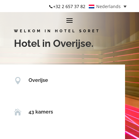
📞+32 2 657 37 82
Nederlands
WELKOM IN HOTEL SORET
Hotel in
Overijse
.

Overijse

43 kamers